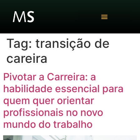
Tag:
transição de
careira
Pivotar a Carreira: a
habilidade essencial para
quem quer orientar
profissionais no novo
mundo do trabalho