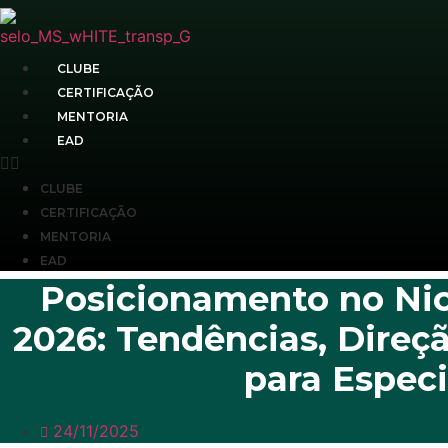
Ir
para
o
CLUBE
conteúdo
CERTIFICAÇÃO
MENTORIA
EAD
CLUBE
CERTIFICAÇÃO
MENTORIA
EAD
Posicionamento no Nic
2026: Tendências, Direç
para Especi
24/11/2025